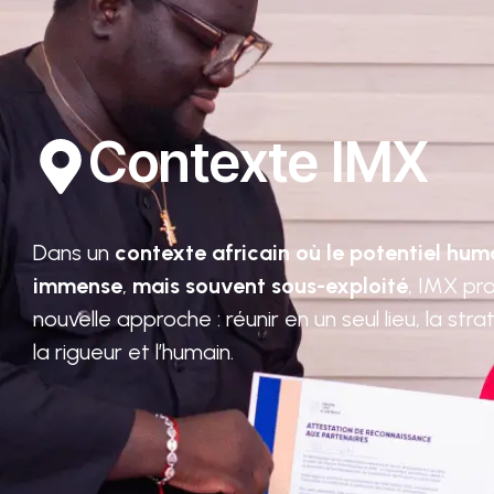
Contexte IMX
Dans un
contexte africain où le
potentiel hum
immense
,
mais souvent sous-exploité
, IMX pr
nouvelle approche : réunir en un seul lieu, la stra
la rigueur et l’humain.