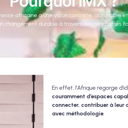
Pourquoi IMX ?
nesse africaine à une vision concrète, actionable et 
 un changement durable à travers des rencontres fo
En effet, l’Afrique regorge d’i
couramment d’espaces capable
connecter, contribuer à leur c
avec méthodologie
.