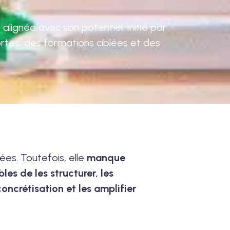
alignée avec son potentiel. Initié par
rtes, des formations ciblées et des
dées. Toutefois, elle
manque
s de les structurer, les
oncrétisation et les amplifier