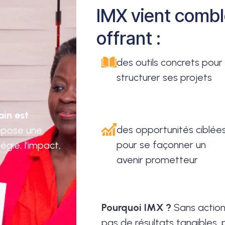
IMX vient combl
offrant :
des outils concrets pour
structurer ses projets
ain est
des opportunités ciblée
opose une
pour se façonner un
tégie, l’impact,
avenir prometteur
Pourquoi IMX ?
Sans action
pas de résultats tangibles, 