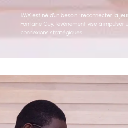
IMX est né d’un besoin : reconnecter la jeu
Fontaine Guy, l’événement vise à impulser
connexions stratégiques.