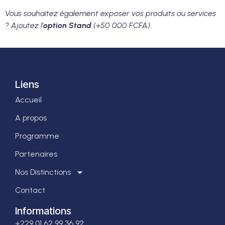
Vous souhaitez également exposer vos produits ou services
? Ajoutez l’
option Stand
(+50 000 FCFA).
Liens
Accueil
A propos
Programme
Partenaires
Nos Distinctions
Contact
Informations
+229 01 62 99 36 92