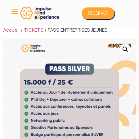
RÉSERVER
Accueil
/
TICKETS
/ PASS ENTREPRISES JEUNES