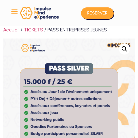
RÉSERVER
Accueil
/
TICKETS
/ PASS ENTREPRISES JEUNES