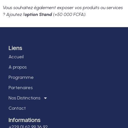
Vous souhaitez également exposer vos produits ou services
? Ajoutez l’
option Stand
(+50 000 FCFA).
Liens
Accueil
A propos
Programme
Partenaires
Nos Distinctions
Contact
Informations
+229 01 62 99 36 92